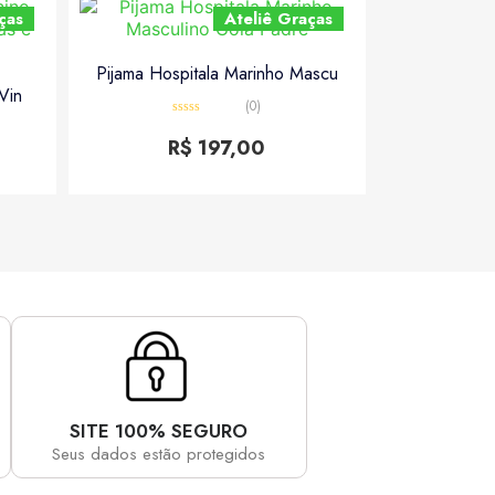
ças
Ateliê Graças
Pijama Hospitala Marinho Mascu
Vin
(0)
Avaliação
0
R$
197,00
de
5
SITE 100% SEGURO
Seus dados estão protegidos