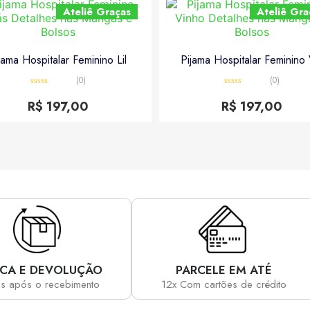
Ateliê Graças
Ateliê Gra
jama Hospitalar Feminino Lil
Pijama Hospitalar Feminino 
(0)
(0)
Avaliação
Avaliação
0
0
R$
197,00
R$
197,00
de
de
5
5
CA E DEVOLUÇÃO
PARCELE EM ATÉ
as após o recebimento
12x Com cartões de crédito