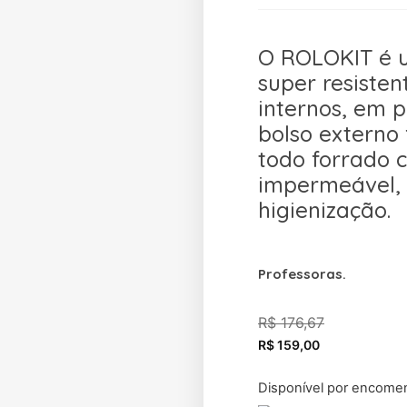
O ROLOKIT é u
super resisten
internos, em pl
bolso externo
todo forrado 
impermeável, 
higienização.
Professoras.
R$
176,67
R$
159,00
Disponível por encome