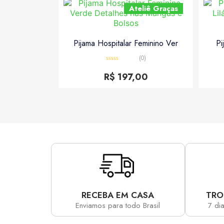
Ateliê Graças
Pijama Hospitalar Feminino Ver
Pi
(0)
Avaliação
0
R$
197,00
de
5
RECEBA EM CASA
TRO
Enviamos para todo Brasil
7 di